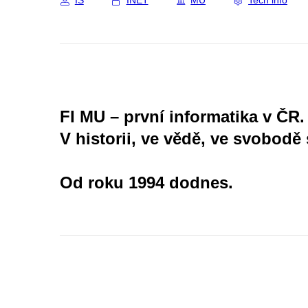
IS
INET
MU
Tech info
FI MU – první informatika v ČR.
V historii, ve vědě, ve svobodě 
Od roku 1994 dodnes.