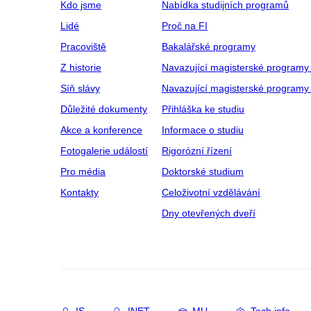
Kdo jsme
Nabídka studijních programů
Lidé
Proč na FI
Pracoviště
Bakalářské programy
Z historie
Navazující magisterské programy
Síň slávy
Navazující magisterské programy 
Důležité dokumenty
Přihláška ke studiu
Akce a konference
Informace o studiu
Fotogalerie událostí
Rigorózní řízení
Pro média
Doktorské studium
Kontakty
Celoživotní vzdělávání
Dny otevřených dveří