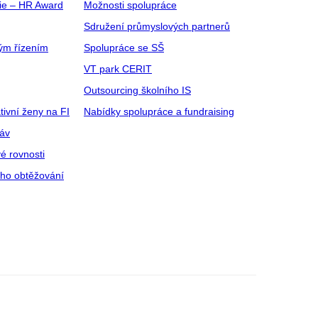
gie – HR Award
Možnosti spolupráce
Sdružení průmyslových partnerů
ým řízením
Spolupráce se SŠ
VT park CERIT
Outsourcing školního IS
tivní ženy na FI
Nabídky spolupráce a fundraising
ráv
é rovnosti
ího obtěžování