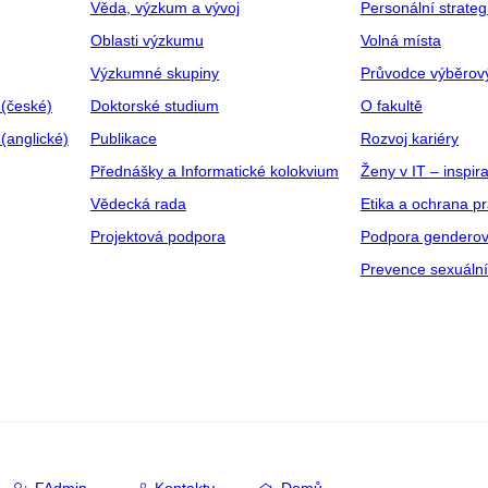
Věda, výzkum a vývoj
Personální strate
Oblasti výzkumu
Volná místa
Výzkumné skupiny
Průvodce výběrov
 (české)
Doktorské studium
O fakultě
(anglické)
Publikace
Rozvoj kariéry
Přednášky a Informatické kolokvium
Ženy v IT – inspira
Vědecká rada
Etika a ochrana p
Projektová podpora
Podpora genderov
Prevence sexuáln