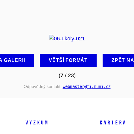
A GALERII
VĚTŠÍ FORMÁT
ZPĚT N
(
7
/ 23)
Odpovědný kontakt:
webmaster
@fi
.muni
.cz
VÝZKUM
KARIÉRA