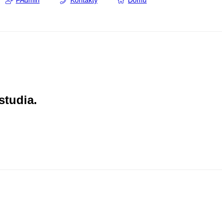
FAdmin
Kontakty
Domů
studia.