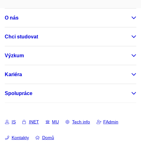
O nás
Chci studovat
Výzkum
Kariéra
Spolupráce
IS
INET
MU
Tech info
FAdmin
Kontakty
Domů