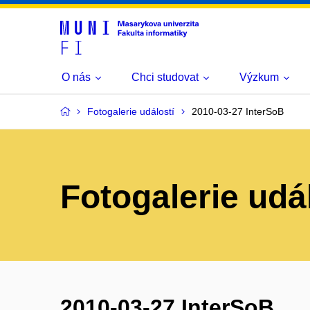
O nás
Chci studovat
Výzkum
Fotogalerie událostí
2010-03-27 InterSoB
Fotogalerie udá
2010-03-27 InterSoB