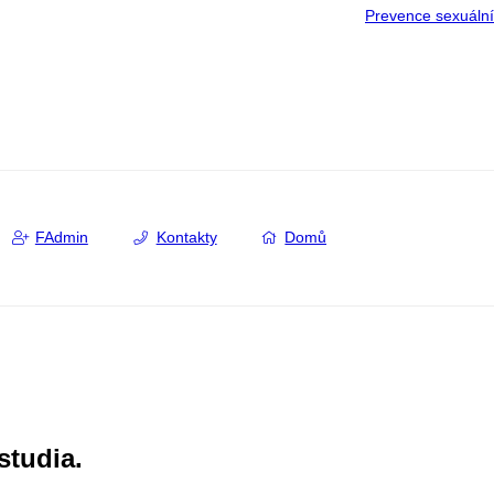
Prevence sexuáln
FAdmin
Kontakty
Domů
studia.