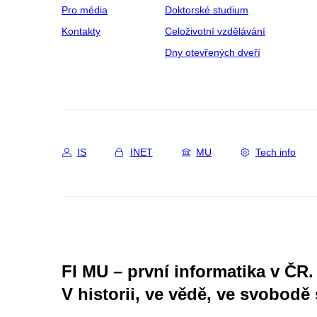
Pro média
Doktorské studium
Kontakty
Celoživotní vzdělávání
Dny otevřených dveří
IS
INET
MU
Tech info
FI MU – první informatika v ČR.
V historii, ve vědě, ve svobodě 