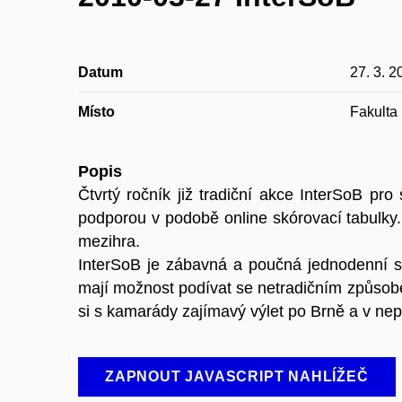
Datum
27. 3. 2
Místo
Fakulta
Popis
Čtvrtý ročník již tradiční akce InterSoB pr
podporou v podobě online skórovací tabulky.
mezihra.
InterSoB je zábavná a poučná jednodenní so
mají možnost podívat se netradičním způsobe
si s kamarády zajímavý výlet po Brně a v nepo
ZAPNOUT JAVASCRIPT NAHLÍŽEČ