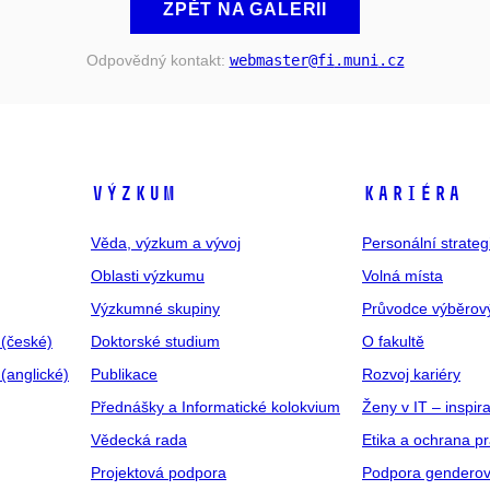
ZPĚT NA GALERII
Odpovědný kontakt:
webmaster
@fi
.muni
.cz
VÝZKUM
KARIÉRA
Věda, výzkum a vývoj
Personální strate
Oblasti výzkumu
Volná místa
Výzkumné skupiny
Průvodce výběrov
 (české)
Doktorské studium
O fakultě
(anglické)
Publikace
Rozvoj kariéry
Přednášky a Informatické kolokvium
Ženy v IT – inspira
Vědecká rada
Etika a ochrana p
Projektová podpora
Podpora genderov