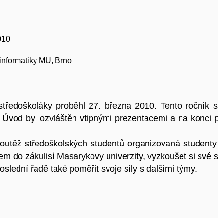
010
 informatiky MU, Brno
o středoškoláky proběhl 27. března 2010. Tento ročník 
 Úvod byl ozvláštěn vtipnými prezentacemi a na konci pr
utěž středoškolských studentů organizovaná studenty 
m do zákulisí Masarykovy univerzity, vyzkoušet si své 
slední řadě také poměřit svoje síly s dalšími týmy.