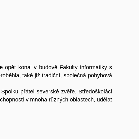
se opět konal v budově Fakulty informatiky s
oběhla, také již tradiční, společná pohybová
Spolku přátel severské zvěře. Středoškoláci
schopnosti v mnoha různých oblastech, udělat