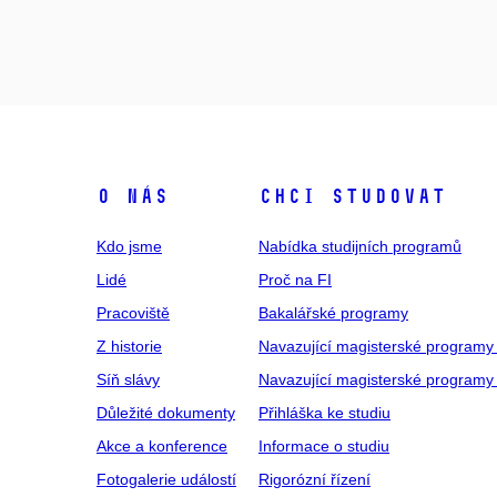
O NÁS
CHCI STUDOVAT
Kdo jsme
Nabídka studijních programů
Lidé
Proč na FI
Pracoviště
Bakalářské programy
Z historie
Navazující magisterské programy
Síň slávy
Navazující magisterské programy 
Důležité dokumenty
Přihláška ke studiu
Akce a konference
Informace o studiu
Fotogalerie událostí
Rigorózní řízení