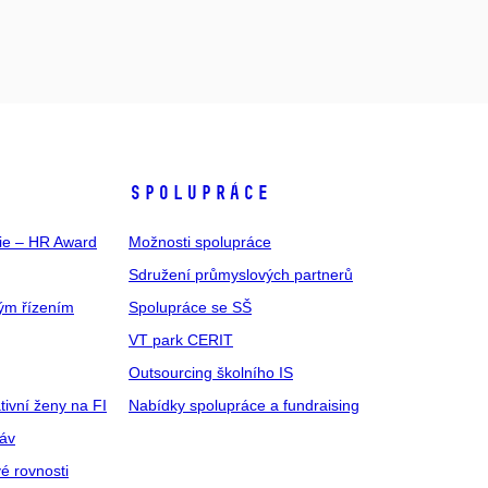
SPOLUPRÁCE
gie – HR Award
Možnosti spolupráce
Sdružení průmyslových partnerů
ým řízením
Spolupráce se SŠ
VT park CERIT
Outsourcing školního IS
tivní ženy na FI
Nabídky spolupráce a fundraising
ráv
é rovnosti