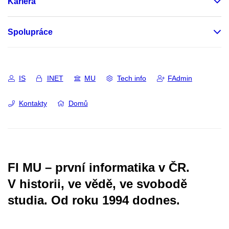
Kariéra
Spolupráce
IS
INET
MU
Tech info
FAdmin
Kontakty
Domů
FI MU – první informatika v ČR.
V historii, ve vědě, ve svobodě
studia.
Od roku 1994 dodnes.