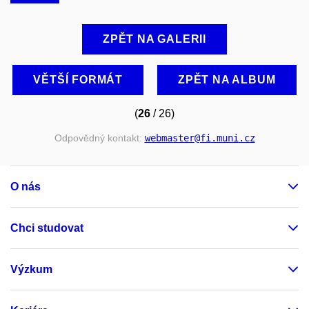
ZPĚT NA GALERII
VĚTŠÍ FORMÁT
ZPĚT NA ALBUM
(
26
/ 26)
Odpovědný kontakt:
webmaster
@fi
.muni
.cz
O nás
Chci studovat
Výzkum