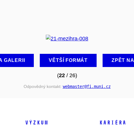
A GALERII
VĚTŠÍ FORMÁT
ZPĚT N
(
22
/ 26)
Odpovědný kontakt:
webmaster
@fi
.muni
.cz
VÝZKUM
KARIÉRA