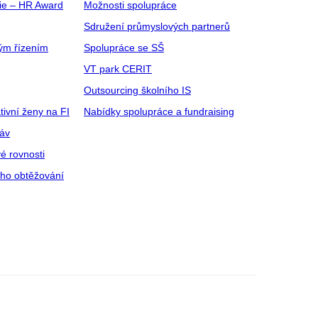
gie – HR Award
Možnosti spolupráce
Sdružení průmyslových partnerů
ým řízením
Spolupráce se SŠ
VT park CERIT
Outsourcing školního IS
tivní ženy na FI
Nabídky spolupráce a fundraising
ráv
é rovnosti
ího obtěžování