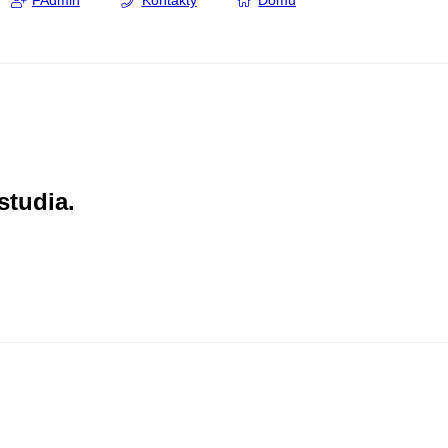
FAdmin
Kontakty
Domů
studia.