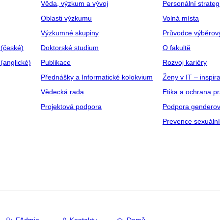
Věda, výzkum a vývoj
Personální strate
Oblasti výzkumu
Volná místa
Výzkumné skupiny
Průvodce výběrov
 (české)
Doktorské studium
O fakultě
(anglické)
Publikace
Rozvoj kariéry
Přednášky a Informatické kolokvium
Ženy v IT – inspira
Vědecká rada
Etika a ochrana p
Projektová podpora
Podpora genderov
Prevence sexuáln