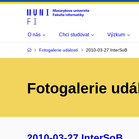
O nás
Chci studovat
Výzkum
Fotogalerie událostí
2010-03-27 InterSoB
Fotogalerie udá
2010-03-27 InterSoB