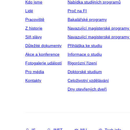
Kdo jsme
Nabídka studijních programů
Lidé
Proč na FI
Pracoviště
Bakalářské programy
Z historie
Navazující magisterské programy
Síň slávy
Navazující magisterské programy 
Důležité dokumenty
Přihláška ke studiu
Akce a konference
Informace o studiu
Fotogalerie událostí
Rigorózní řízení
Pro média
Doktorské studium
Kontakty
Celoživotní vzdělávání
Dny otevřených dveří