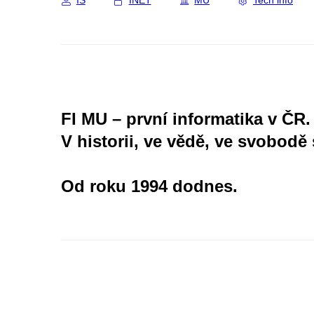
IS
INET
MU
Tech info
FI MU – první informatika v ČR.
V historii, ve vědě, ve svobodě 
Od roku 1994 dodnes.