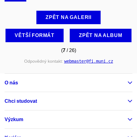
ZPĚT NA GALERII
VĚTŠÍ FORMÁT
ZPĚT NA ALBUM
(
7
/ 26)
Odpovědný kontakt:
webmaster
@fi
.muni
.cz
O nás
Chci studovat
Výzkum