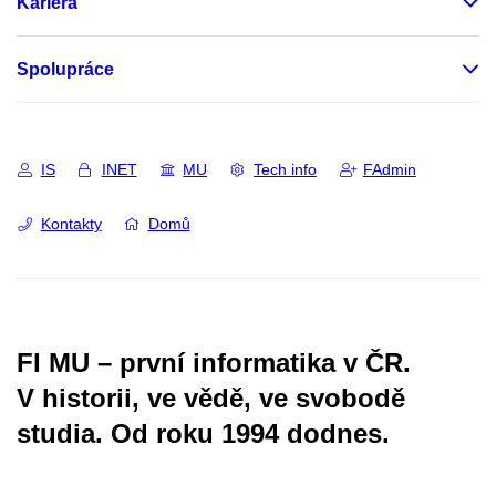
Kariéra
Spolupráce
IS
INET
MU
Tech info
FAdmin
Kontakty
Domů
FI MU – první informatika v ČR.
V historii, ve vědě, ve svobodě
studia.
Od roku 1994 dodnes.