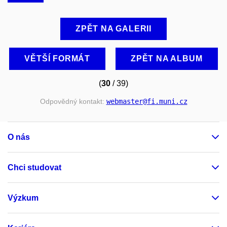
ZPĚT NA GALERII
VĚTŠÍ FORMÁT
ZPĚT NA ALBUM
(
30
/ 39)
Odpovědný kontakt:
webmaster
@fi
.muni
.cz
O nás
Chci studovat
Výzkum