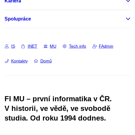
Kariéra
Spolupráce
IS
INET
MU
Tech info
FAdmin
Kontakty
Domů
FI MU – první informatika v ČR.
V historii, ve vědě, ve svobodě
studia.
Od roku 1994 dodnes.