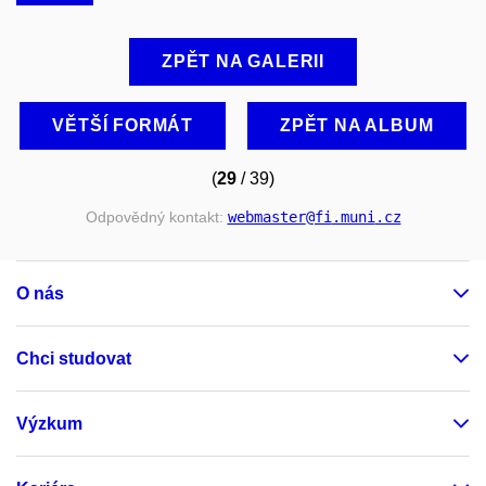
ZPĚT NA GALERII
VĚTŠÍ FORMÁT
ZPĚT NA ALBUM
(
29
/ 39)
Odpovědný kontakt:
webmaster
@fi
.muni
.cz
O nás
Chci studovat
Výzkum