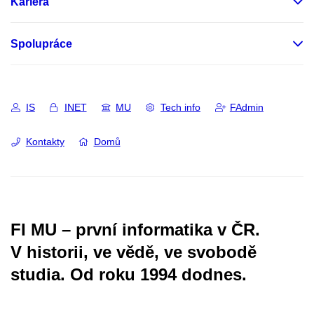
Kariéra
Spolupráce
IS
INET
MU
Tech info
FAdmin
Kontakty
Domů
FI MU – první informatika v ČR.
V historii, ve vědě, ve svobodě
studia.
Od roku 1994 dodnes.