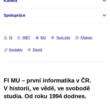
Kariéra
Spolupráce
IS
INET
MU
Tech info
FAdmin
Kontakty
Domů
FI MU – první informatika v ČR.
V historii, ve vědě, ve svobodě
studia.
Od roku 1994 dodnes.