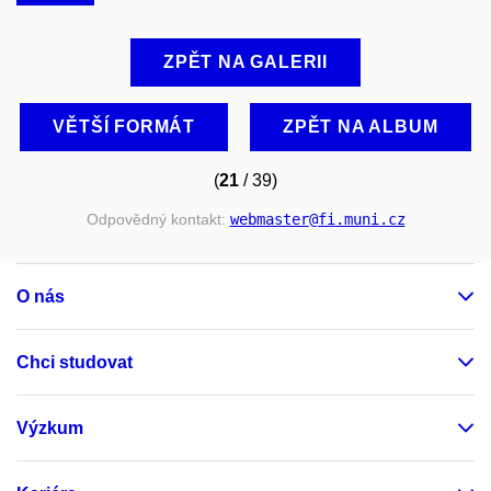
ZPĚT NA GALERII
VĚTŠÍ FORMÁT
ZPĚT NA ALBUM
(
21
/ 39)
Odpovědný kontakt:
webmaster
@fi
.muni
.cz
O nás
Chci studovat
Výzkum