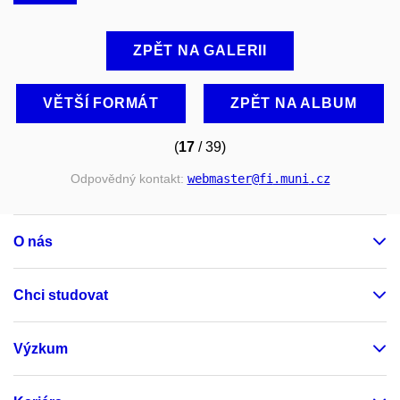
ZPĚT NA GALERII
VĚTŠÍ FORMÁT
ZPĚT NA ALBUM
(
17
/ 39)
Odpovědný kontakt:
webmaster
@fi
.muni
.cz
O nás
Chci studovat
Výzkum