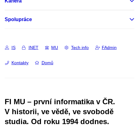
Kariéra
Spolupráce
IS
INET
MU
Tech info
FAdmin
Kontakty
Domů
FI MU – první informatika v ČR.
V historii, ve vědě, ve svobodě
studia.
Od roku 1994 dodnes.