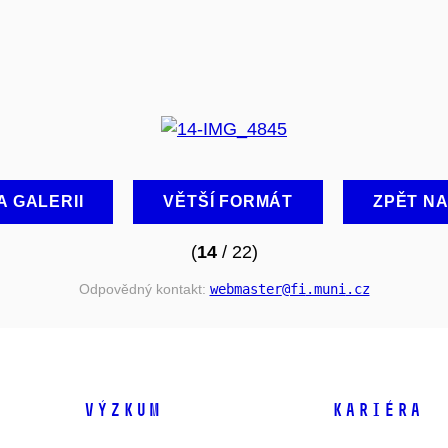
A GALERII
VĚTŠÍ FORMÁT
ZPĚT N
(
14
/ 22)
Odpovědný kontakt:
webmaster
@fi
.muni
.cz
VÝZKUM
KARIÉRA