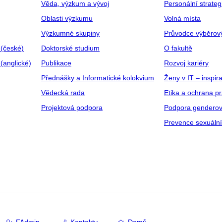
Věda, výzkum a vývoj
Personální strate
Oblasti výzkumu
Volná místa
Výzkumné skupiny
Průvodce výběrov
 (české)
Doktorské studium
O fakultě
(anglické)
Publikace
Rozvoj kariéry
Přednášky a Informatické kolokvium
Ženy v IT – inspira
Vědecká rada
Etika a ochrana p
Projektová podpora
Podpora genderov
Prevence sexuáln