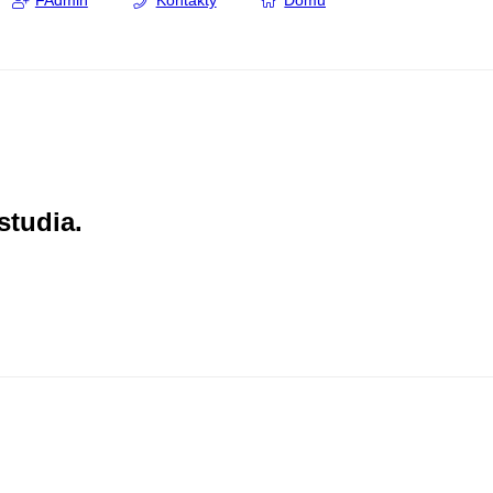
FAdmin
Kontakty
Domů
studia.