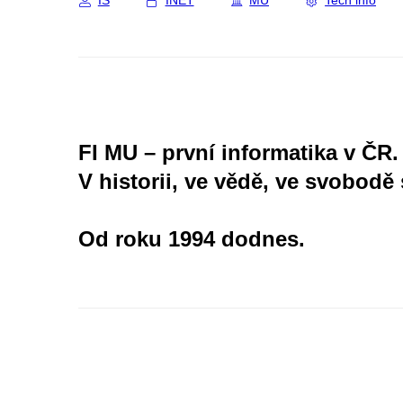
IS
INET
MU
Tech info
FI MU – první informatika v ČR.
V historii, ve vědě, ve svobodě 
Od roku 1994 dodnes.