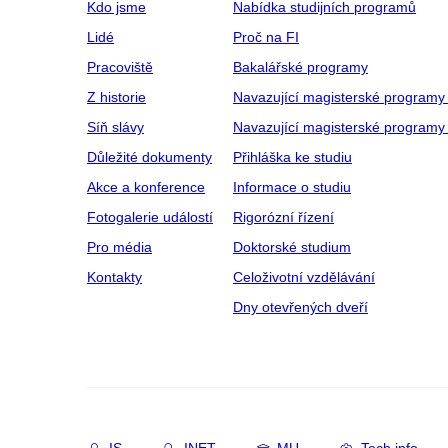
Kdo jsme
Nabídka studijních programů
Lidé
Proč na FI
Pracoviště
Bakalářské programy
Z historie
Navazující magisterské programy
Síň slávy
Navazující magisterské programy 
Důležité dokumenty
Přihláška ke studiu
Akce a konference
Informace o studiu
Fotogalerie událostí
Rigorózní řízení
Pro média
Doktorské studium
Kontakty
Celoživotní vzdělávání
Dny otevřených dveří