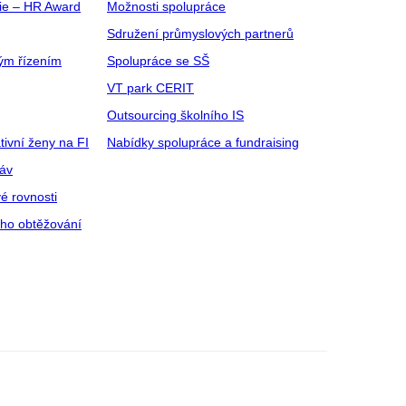
gie – HR Award
Možnosti spolupráce
Sdružení průmyslových partnerů
ým řízením
Spolupráce se SŠ
VT park CERIT
Outsourcing školního IS
tivní ženy na FI
Nabídky spolupráce a fundraising
ráv
é rovnosti
ího obtěžování