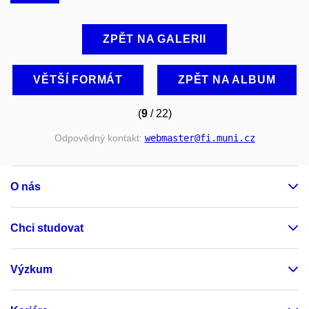
ZPĚT NA GALERII
VĚTŠÍ FORMÁT
ZPĚT NA ALBUM
(
9
/ 22)
Odpovědný kontakt:
webmaster
@fi
.muni
.cz
O nás
Chci studovat
Výzkum