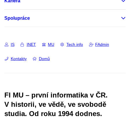
Kariéra
Spolupráce
IS
INET
MU
Tech info
FAdmin
Kontakty
Domů
FI MU – první informatika v ČR.
V historii, ve vědě, ve svobodě
studia.
Od roku 1994 dodnes.