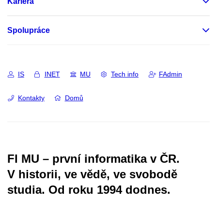
Kariéra
Spolupráce
IS
INET
MU
Tech info
FAdmin
Kontakty
Domů
FI MU – první informatika v ČR.
V historii, ve vědě, ve svobodě
studia.
Od roku 1994 dodnes.