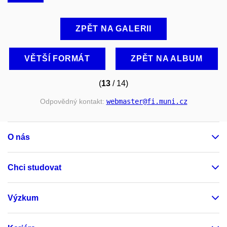
ZPĚT NA GALERII
VĚTŠÍ FORMÁT
ZPĚT NA ALBUM
(
13
/ 14)
Odpovědný kontakt:
webmaster
@fi
.muni
.cz
O nás
Chci studovat
Výzkum