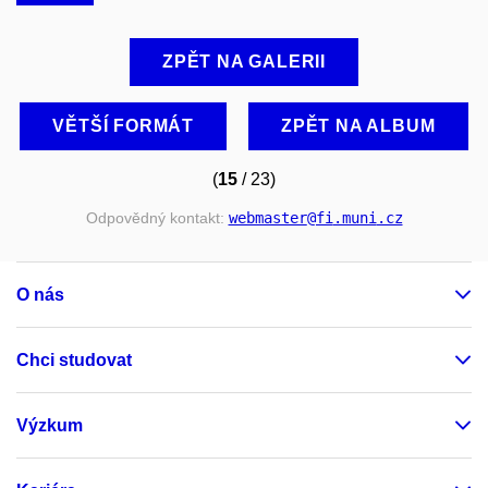
ZPĚT NA GALERII
VĚTŠÍ FORMÁT
ZPĚT NA ALBUM
(
15
/ 23)
Odpovědný kontakt:
webmaster
@fi
.muni
.cz
O nás
Chci studovat
Výzkum