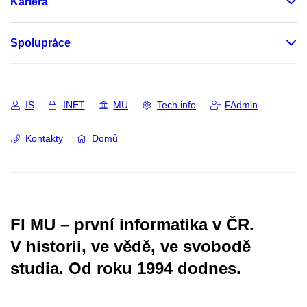
Kariéra
Spolupráce
IS
INET
MU
Tech info
FAdmin
Kontakty
Domů
FI MU – první informatika v ČR.
V historii, ve vědě, ve svobodě
studia.
Od roku 1994 dodnes.