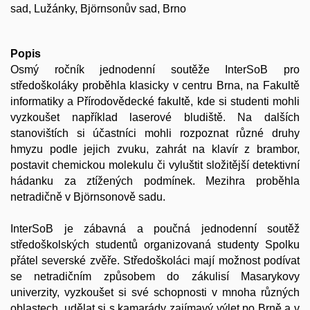
sad, Lužánky, Björnsonův sad, Brno
Popis
Osmý ročník jednodenní soutěže InterSoB pro
středoškoláky proběhla klasicky v centru Brna, na Fakultě
informatiky a Přírodovědecké fakultě, kde si studenti mohli
vyzkoušet například laserové bludiště. Na dalších
stanovištích si účastníci mohli rozpoznat různé druhy
hmyzu podle jejich zvuku, zahrát na klavír z brambor,
postavit chemickou molekulu či vyluštit složitější detektivní
hádanku za ztížených podmínek. Mezihra proběhla
netradičně v Björnsonově sadu.
InterSoB je zábavná a poučná jednodenní soutěž
středoškolských studentů organizovaná studenty Spolku
přátel severské zvěře. Středoškoláci mají možnost podívat
se netradičním způsobem do zákulisí Masarykovy
univerzity, vyzkoušet si své schopnosti v mnoha různých
oblastech, udělat si s kamarády zajímavý výlet po Brně a v