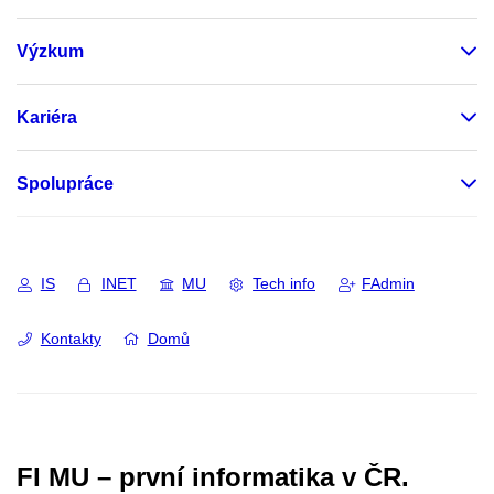
Výzkum
Kariéra
Spolupráce
IS
INET
MU
Tech info
FAdmin
Kontakty
Domů
FI MU – první informatika v ČR.