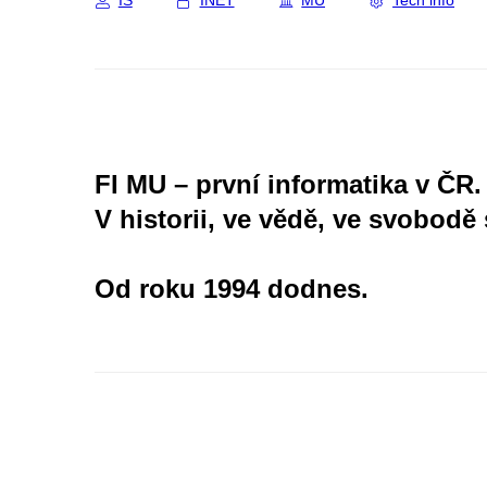
IS
INET
MU
Tech info
FI MU – první informatika v ČR.
V historii, ve vědě, ve svobodě 
Od roku 1994 dodnes.