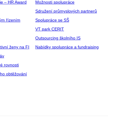
gie – HR Award
Možnosti spolupráce
Sdružení průmyslových partnerů
ým řízením
Spolupráce se SŠ
VT park CERIT
Outsourcing školního IS
tivní ženy na FI
Nabídky spolupráce a fundraising
ráv
é rovnosti
ího obtěžování