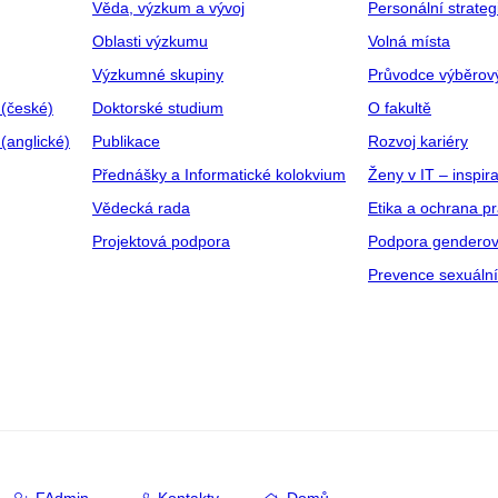
Věda, výzkum a vývoj
Personální strate
Oblasti výzkumu
Volná místa
Výzkumné skupiny
Průvodce výběrov
 (české)
Doktorské studium
O fakultě
(anglické)
Publikace
Rozvoj kariéry
Přednášky a Informatické kolokvium
Ženy v IT – inspira
Vědecká rada
Etika a ochrana p
Projektová podpora
Podpora genderov
Prevence sexuáln