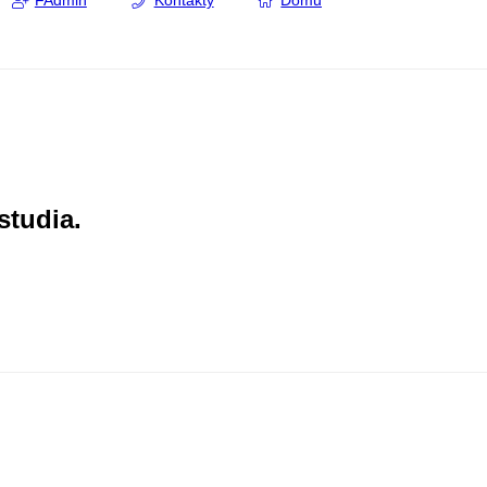
FAdmin
Kontakty
Domů
studia.