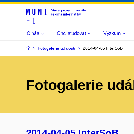
O nás
Chci studovat
Výzkum
Fotogalerie událostí
2014-04-05 InterSoB
Fotogalerie udá
2014-04-05 InterSoB