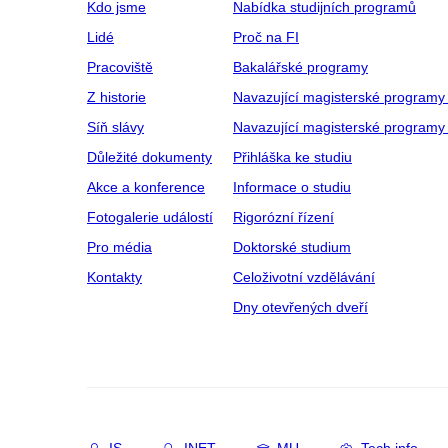
Kdo jsme
Nabídka studijních programů
Lidé
Proč na FI
Pracoviště
Bakalářské programy
Z historie
Navazující magisterské programy
Síň slávy
Navazující magisterské programy 
Důležité dokumenty
Přihláška ke studiu
Akce a konference
Informace o studiu
Fotogalerie událostí
Rigorózní řízení
Pro média
Doktorské studium
Kontakty
Celoživotní vzdělávání
Dny otevřených dveří