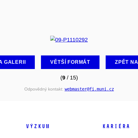
A GALERII
VĚTŠÍ FORMÁT
ZPĚT N
(
9
/ 15)
Odpovědný kontakt:
webmaster
@fi
.muni
.cz
VÝZKUM
KARIÉRA