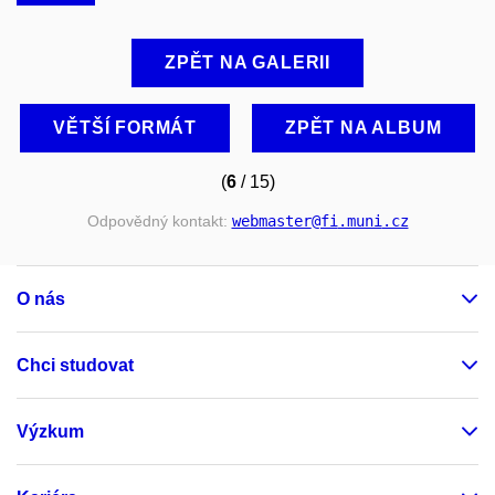
ZPĚT NA GALERII
VĚTŠÍ FORMÁT
ZPĚT NA ALBUM
(
6
/ 15)
Odpovědný kontakt:
webmaster
@fi
.muni
.cz
O nás
Chci studovat
Výzkum