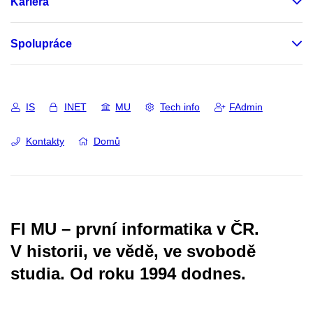
Kariéra
Spolupráce
IS
INET
MU
Tech info
FAdmin
Kontakty
Domů
FI MU – první informatika v ČR.
V historii, ve vědě, ve svobodě
studia.
Od roku 1994 dodnes.