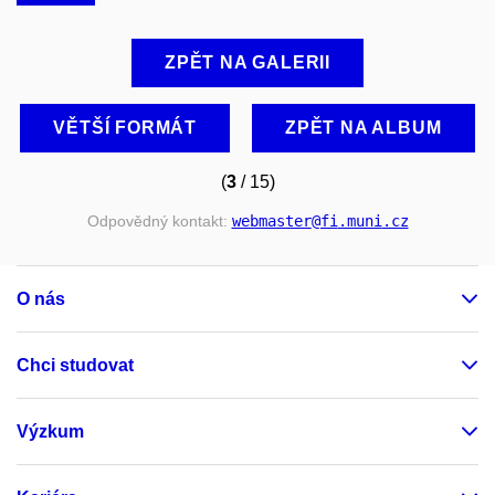
ZPĚT NA GALERII
VĚTŠÍ FORMÁT
ZPĚT NA ALBUM
(
3
/ 15)
Odpovědný kontakt:
webmaster
@fi
.muni
.cz
O nás
Chci studovat
Výzkum