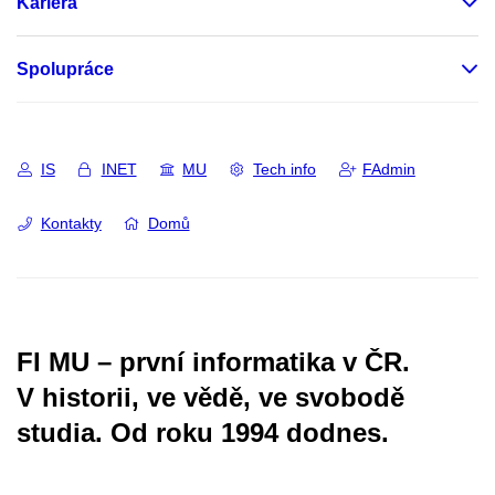
Kariéra
Spolupráce
IS
INET
MU
Tech info
FAdmin
Kontakty
Domů
FI MU – první informatika v ČR.
V historii, ve vědě, ve svobodě
studia.
Od roku 1994 dodnes.