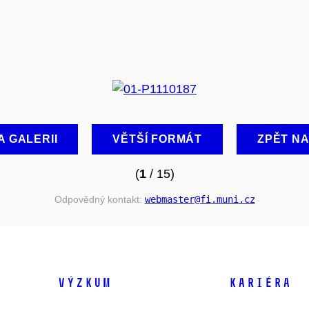
A GALERII
VĚTŠÍ FORMÁT
ZPĚT N
(
1
/ 15)
Odpovědný kontakt:
webmaster
@fi
.muni
.cz
VÝZKUM
KARIÉRA