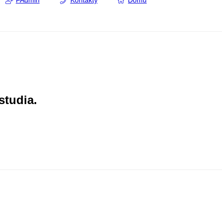
FAdmin
Kontakty
Domů
studia.