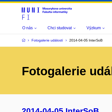
O nás
Chci studovat
Výzkum
Fotogalerie událostí
2014-04-05 InterSoB
Fotogalerie udá
2014-04-05 InterSoB