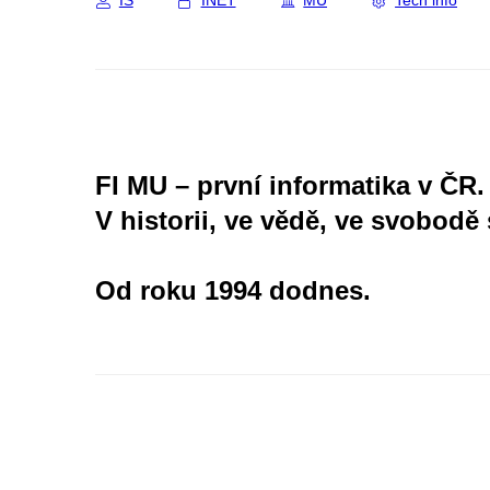
IS
INET
MU
Tech info
FI MU – první informatika v ČR.
V historii, ve vědě, ve svobodě 
Od roku 1994 dodnes.