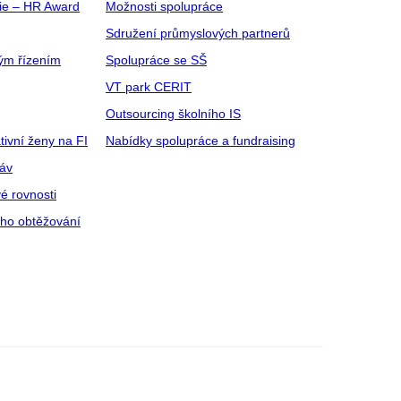
gie – HR Award
Možnosti spolupráce
Sdružení průmyslových partnerů
ým řízením
Spolupráce se SŠ
VT park CERIT
Outsourcing školního IS
tivní ženy na FI
Nabídky spolupráce a fundraising
ráv
é rovnosti
ího obtěžování