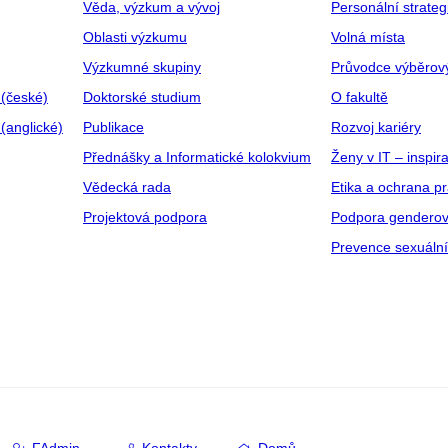
Věda, výzkum a vývoj
Personální strate
Oblasti výzkumu
Volná místa
Výzkumné skupiny
Průvodce výběrov
 (české)
Doktorské studium
O fakultě
(anglické)
Publikace
Rozvoj kariéry
Přednášky a Informatické kolokvium
Ženy v IT – inspira
Vědecká rada
Etika a ochrana p
Projektová podpora
Podpora genderov
Prevence sexuáln