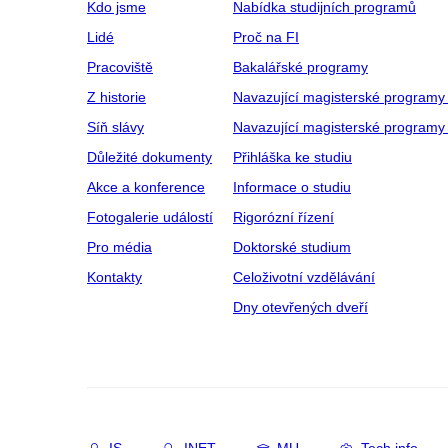
Kdo jsme
Nabídka studijních programů
Lidé
Proč na FI
Pracoviště
Bakalářské programy
Z historie
Navazující magisterské programy
Síň slávy
Navazující magisterské programy 
Důležité dokumenty
Přihláška ke studiu
Akce a konference
Informace o studiu
Fotogalerie událostí
Rigorózní řízení
Pro média
Doktorské studium
Kontakty
Celoživotní vzdělávání
Dny otevřených dveří