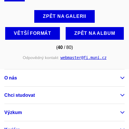
ZPĚT NA GALERII
VĚTŠÍ FORMÁT
ZPĚT NA ALBUM
(
40
/ 80)
Odpovědný kontakt:
webmaster
@fi
.muni
.cz
O nás
Chci studovat
Výzkum