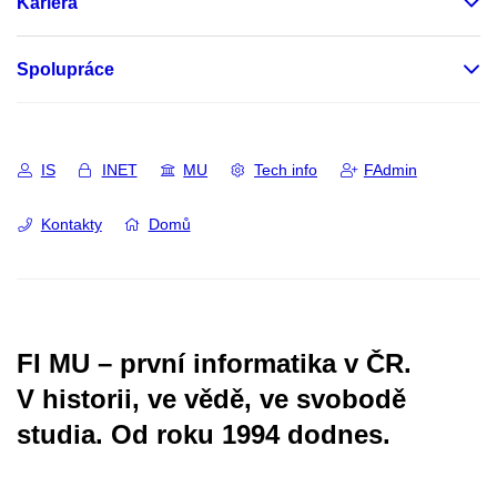
Kariéra
Spolupráce
IS
INET
MU
Tech info
FAdmin
Kontakty
Domů
FI MU – první informatika v ČR.
V historii, ve vědě, ve svobodě
studia.
Od roku 1994 dodnes.