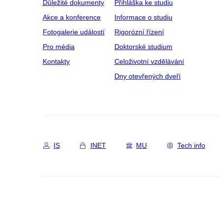
Důležité dokumenty
Přihláška ke studiu
Akce a konference
Informace o studiu
Fotogalerie událostí
Rigorózní řízení
Pro média
Doktorské studium
Kontakty
Celoživotní vzdělávání
Dny otevřených dveří
IS
INET
MU
Tech info