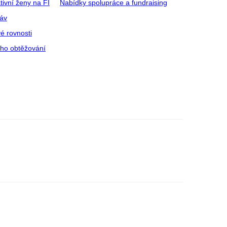
tivní ženy na FI
Nabídky spolupráce a fundraising
ráv
é rovnosti
ího obtěžování