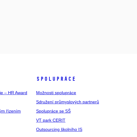
SPOLUPRÁCE
gie – HR Award
Možnosti spolupráce
Sdružení průmyslových partnerů
ým řízením
Spolupráce se SŠ
VT park CERIT
Outsourcing školního IS