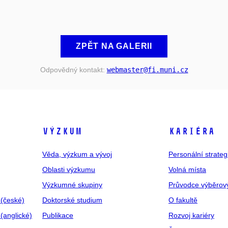
ZPĚT NA GALERII
Odpovědný kontakt:
webmaster
@fi
.muni
.cz
VÝZKUM
KARIÉRA
Věda, výzkum a vývoj
Personální strate
Oblasti výzkumu
Volná místa
Výzkumné skupiny
Průvodce výběrov
 (české)
Doktorské studium
O fakultě
(anglické)
Publikace
Rozvoj kariéry