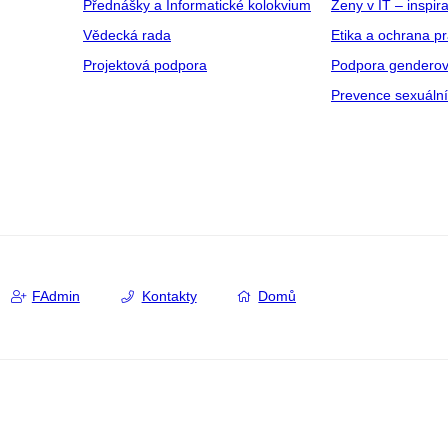
Přednášky a Informatické kolokvium
Ženy v IT – inspira
Vědecká rada
Etika a ochrana p
Projektová podpora
Podpora genderov
Prevence sexuáln
FAdmin
Kontakty
Domů