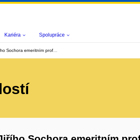
Kariéra
Spolupráce
ího Sochora emeritním prof…
lostí
Jiřího Sochora emeritním pr