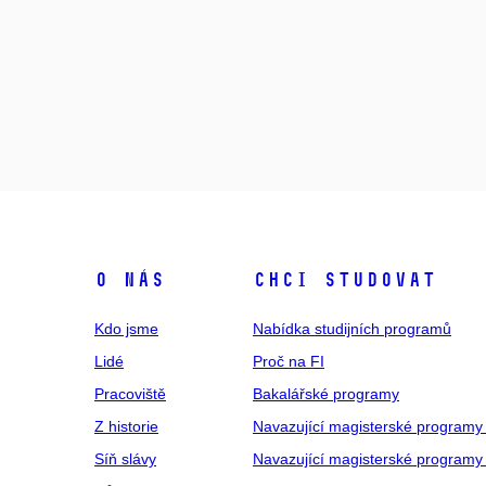
O NÁS
CHCI STUDOVAT
Kdo jsme
Nabídka studijních programů
Lidé
Proč na FI
Pracoviště
Bakalářské programy
Z historie
Navazující magisterské programy
Síň slávy
Navazující magisterské programy 