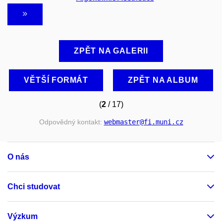
ZPĚT NA GALERII
VĚTŠÍ FORMÁT
ZPĚT NA ALBUM
(
2
/ 17)
Odpovědný kontakt:
webmaster
@fi
.muni
.cz
O nás
Chci studovat
Výzkum