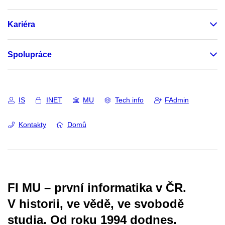
Kariéra
Spolupráce
IS
INET
MU
Tech info
FAdmin
Kontakty
Domů
FI MU – první informatika v ČR.
V historii, ve vědě, ve svobodě
studia.
Od roku 1994 dodnes.