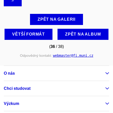
ZPĚT NA GALERII
VĚTŠÍ FORMÁT
ZPĚT NA ALBUM
(
36
/ 38)
Odpovědný kontakt:
webmaster
@fi
.muni
.cz
O nás
Chci studovat
Výzkum