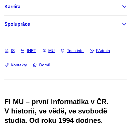
Kariéra
Spolupráce
IS
INET
MU
Tech info
FAdmin
Kontakty
Domů
FI MU – první informatika v ČR.
V historii, ve vědě, ve svobodě
studia.
Od roku 1994 dodnes.