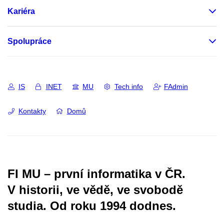
Kariéra
Spolupráce
IS
INET
MU
Tech info
FAdmin
Kontakty
Domů
FI MU – první informatika v ČR.
V historii, ve vědě, ve svobodě
studia.
Od roku 1994 dodnes.