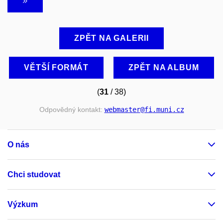
ZPĚT NA GALERII
VĚTŠÍ FORMÁT
ZPĚT NA ALBUM
(
31
/ 38)
Odpovědný kontakt:
webmaster
@fi
.muni
.cz
O nás
Chci studovat
Výzkum