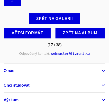
ZPĚT NA GALERII
VĚTŠÍ FORMÁT
ZPĚT NA ALBUM
(
17
/ 38)
Odpovědný kontakt:
webmaster
@fi
.muni
.cz
O nás
Chci studovat
Výzkum