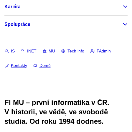
Kariéra
Spolupráce
IS
INET
MU
Tech info
FAdmin
Kontakty
Domů
FI MU – první informatika v ČR.
V historii, ve vědě, ve svobodě
studia.
Od roku 1994 dodnes.