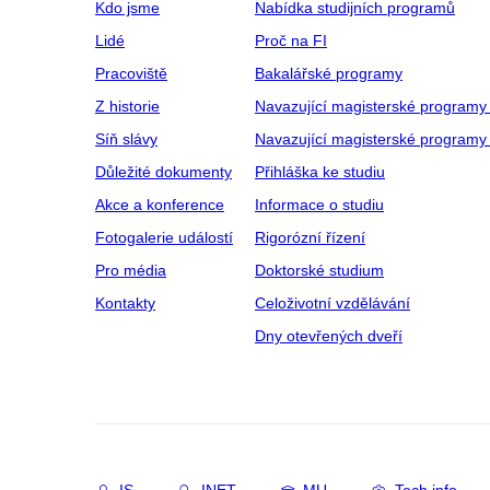
Kdo jsme
Nabídka studijních programů
Lidé
Proč na FI
Pracoviště
Bakalářské programy
Z historie
Navazující magisterské programy
Síň slávy
Navazující magisterské programy 
Důležité dokumenty
Přihláška ke studiu
Akce a konference
Informace o studiu
Fotogalerie událostí
Rigorózní řízení
Pro média
Doktorské studium
Kontakty
Celoživotní vzdělávání
Dny otevřených dveří