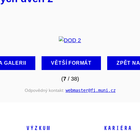
A GALERII
VĚTŠÍ FORMÁT
ZPĚT N
(
7
/ 38)
Odpovědný kontakt:
webmaster
@fi
.muni
.cz
VÝZKUM
KARIÉRA