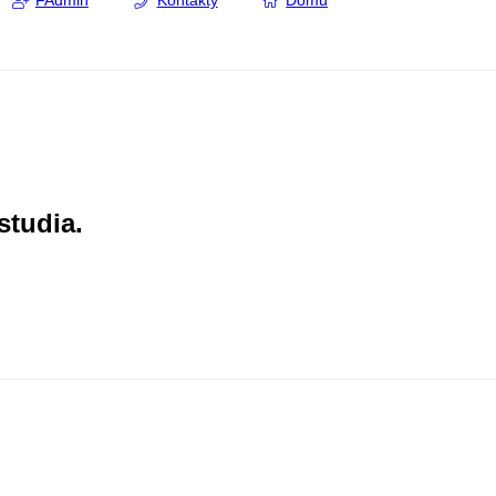
FAdmin
Kontakty
Domů
studia.