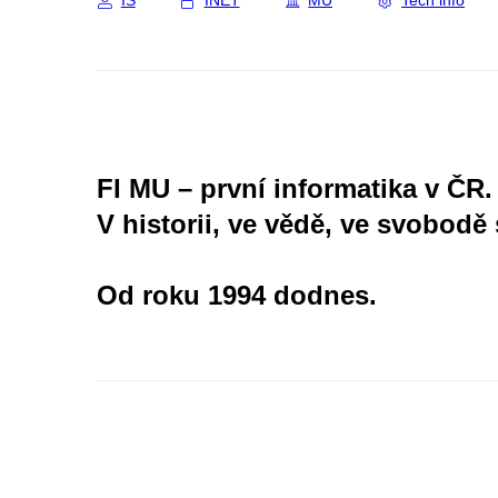
IS
INET
MU
Tech info
FI MU – první informatika v ČR.
V historii, ve vědě, ve svobodě 
Od roku 1994 dodnes.