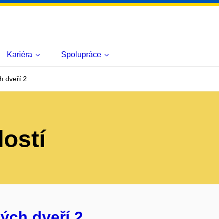
Kariéra
Spolupráce
h dveří 2
lostí
ých dveří 2