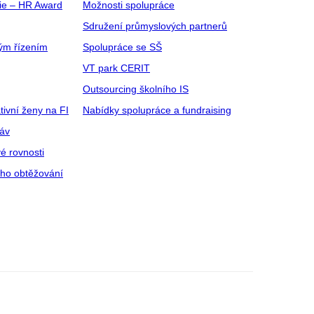
gie – HR Award
Možnosti spolupráce
Sdružení průmyslových partnerů
ým řízením
Spolupráce se SŠ
VT park CERIT
Outsourcing školního IS
tivní ženy na FI
Nabídky spolupráce a fundraising
ráv
é rovnosti
ího obtěžování