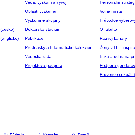
Věda, výzkum a vývoj
Personální strate
Oblasti výzkumu
Volná místa
Výzkumné skupiny
Průvodce výběrov
 (české)
Doktorské studium
O fakultě
(anglické)
Publikace
Rozvoj kariéry
Přednášky a Informatické kolokvium
Ženy v IT – inspira
Vědecká rada
Etika a ochrana p
Projektová podpora
Podpora genderov
Prevence sexuáln