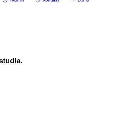
FAdmin
Kontakty
Domů
studia.