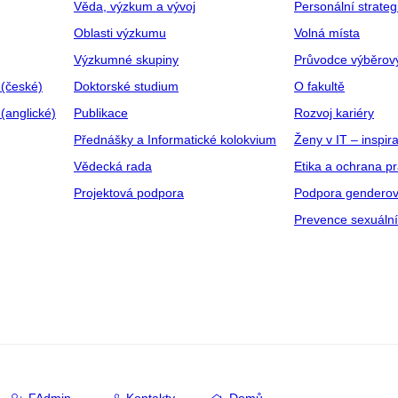
Věda, výzkum a vývoj
Personální strate
Oblasti výzkumu
Volná místa
Výzkumné skupiny
Průvodce výběrov
 (české)
Doktorské studium
O fakultě
(anglické)
Publikace
Rozvoj kariéry
Přednášky a Informatické kolokvium
Ženy v IT – inspira
Vědecká rada
Etika a ochrana p
Projektová podpora
Podpora genderov
Prevence sexuáln