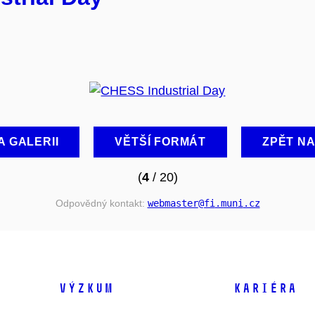
A GALERII
VĚTŠÍ FORMÁT
ZPĚT N
(
4
/ 20)
Odpovědný kontakt:
webmaster
@fi
.muni
.cz
VÝZKUM
KARIÉRA