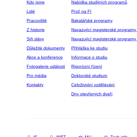
Kdo jsme
Nabídka studijních programů
Lidé
Proč na FI
Pracoviště
Bakalářské programy
Z historie
Navazující magisterské programy
Síň slávy
Navazující magisterské programy 
Důležité dokumenty
Přihláška ke studiu
Akce a konference
Informace o studiu
Fotogalerie událostí
Rigorózní řízení
Pro média
Doktorské studium
Kontakty
Celoživotní vzdělávání
Dny otevřených dveří