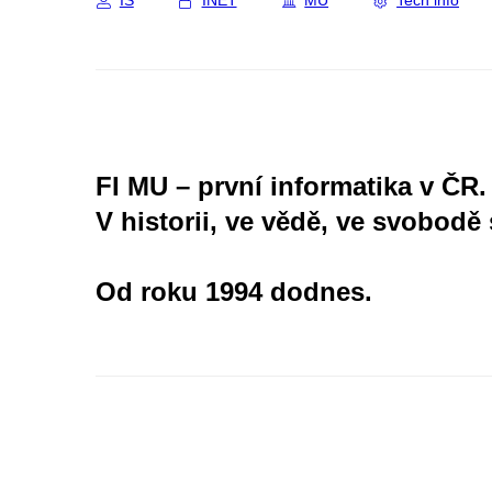
IS
INET
MU
Tech info
FI MU – první informatika v ČR.
V historii, ve vědě, ve svobodě 
Od roku 1994 dodnes.