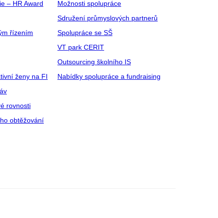
gie – HR Award
Možnosti spolupráce
Sdružení průmyslových partnerů
ým řízením
Spolupráce se SŠ
VT park CERIT
Outsourcing školního IS
tivní ženy na FI
Nabídky spolupráce a fundraising
ráv
é rovnosti
ího obtěžování