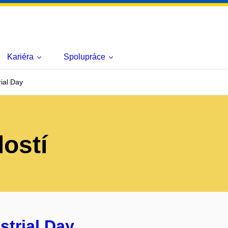
Kariéra
Spolupráce
ial Day
lostí
trial Day