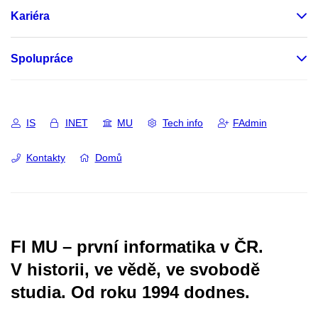
Kariéra
Spolupráce
IS
INET
MU
Tech info
FAdmin
Kontakty
Domů
FI MU – první informatika v ČR.
V historii, ve vědě, ve svobodě
studia.
Od roku 1994 dodnes.