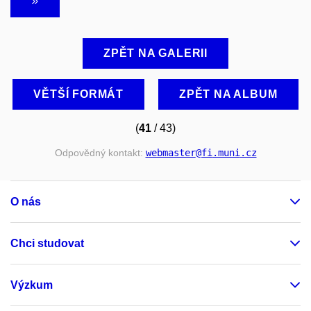
ZPĚT NA GALERII
VĚTŠÍ FORMÁT
ZPĚT NA ALBUM
(
41
/ 43)
Odpovědný kontakt:
webmaster
@fi
.muni
.cz
O nás
Chci studovat
Výzkum