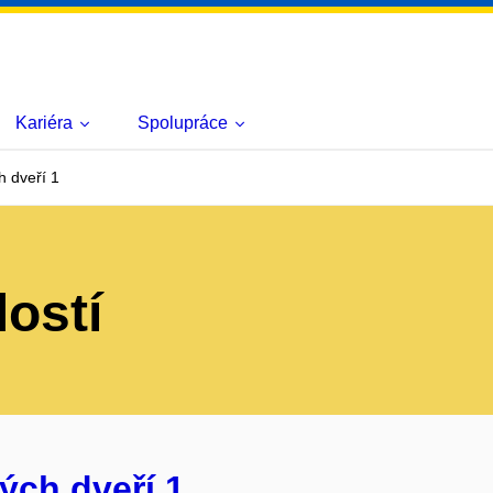
Kariéra
Spolupráce
 dveří 1
lostí
ých dveří 1