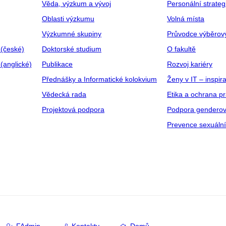
Věda, výzkum a vývoj
Personální strate
Oblasti výzkumu
Volná místa
Výzkumné skupiny
Průvodce výběrov
 (české)
Doktorské studium
O fakultě
(anglické)
Publikace
Rozvoj kariéry
Přednášky a Informatické kolokvium
Ženy v IT – inspira
Vědecká rada
Etika a ochrana p
Projektová podpora
Podpora genderov
Prevence sexuáln