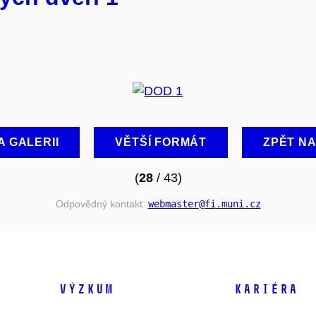
A GALERII
VĚTŠÍ FORMÁT
ZPĚT N
(
28
/ 43)
Odpovědný kontakt:
webmaster
@fi
.muni
.cz
VÝZKUM
KARIÉRA