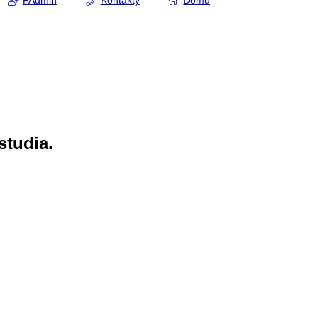
FAdmin
Kontakty
Domů
studia.