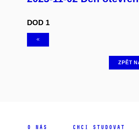
DOD 1
ZPĚT N
O NÁS
CHCI STUDOVAT