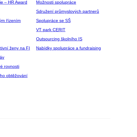
gie – HR Award
Možnosti spolupráce
Sdružení průmyslových partnerů
ým řízením
Spolupráce se SŠ
VT park CERIT
Outsourcing školního IS
tivní ženy na FI
Nabídky spolupráce a fundraising
ráv
é rovnosti
ího obtěžování