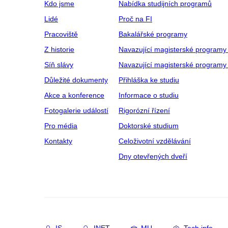
Kdo jsme
Nabídka studijních programů
Lidé
Proč na FI
Pracoviště
Bakalářské programy
Z historie
Navazující magisterské programy
Síň slávy
Navazující magisterské programy 
Důležité dokumenty
Přihláška ke studiu
Akce a konference
Informace o studiu
Fotogalerie událostí
Rigorózní řízení
Pro média
Doktorské studium
Kontakty
Celoživotní vzdělávání
Dny otevřených dveří