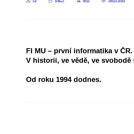
IS
INET
MU
Tech info
FI MU – první informatika v ČR.
V historii, ve vědě, ve svobodě 
Od roku 1994 dodnes.