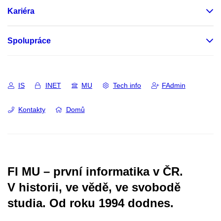
Kariéra
Spolupráce
IS
INET
MU
Tech info
FAdmin
Kontakty
Domů
FI MU – první informatika v ČR.
V historii, ve vědě, ve svobodě
studia.
Od roku 1994 dodnes.