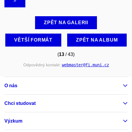
ZPĚT NA GALERII
VĚTŠÍ FORMÁT
ZPĚT NA ALBUM
(
13
/ 43)
Odpovědný kontakt:
webmaster
@fi
.muni
.cz
O nás
Chci studovat
Výzkum