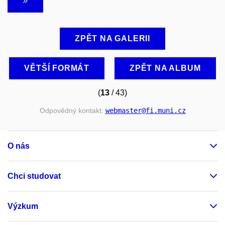
ZPĚT NA GALERII
VĚTŠÍ FORMÁT
ZPĚT NA ALBUM
(
13
/ 43)
Odpovědný kontakt:
webmaster
@fi
.muni
.cz
O nás
Chci studovat
Výzkum