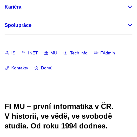
Kariéra
Spolupráce
IS
INET
MU
Tech info
FAdmin
Kontakty
Domů
FI MU – první informatika v ČR.
V historii, ve vědě, ve svobodě
studia.
Od roku 1994 dodnes.