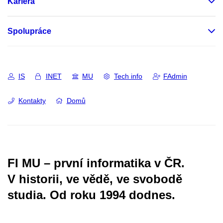
Kariéra
Spolupráce
IS
INET
MU
Tech info
FAdmin
Kontakty
Domů
FI MU – první informatika v ČR.
V historii, ve vědě, ve svobodě
studia.
Od roku 1994 dodnes.