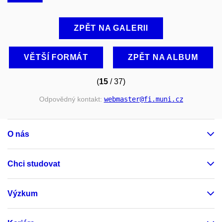
ZPĚT NA GALERII
VĚTŠÍ FORMÁT
ZPĚT NA ALBUM
(
15
/ 37)
Odpovědný kontakt:
webmaster
@fi
.muni
.cz
O nás
Chci studovat
Výzkum