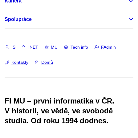
Kariéra
Spolupráce
IS
INET
MU
Tech info
FAdmin
Kontakty
Domů
FI MU – první informatika v ČR.
V historii, ve vědě, ve svobodě
studia.
Od roku 1994 dodnes.