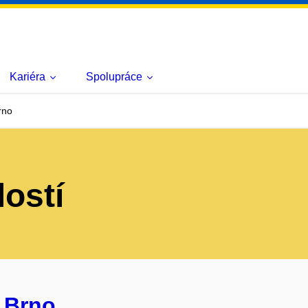
Kariéra
Spolupráce
rno
lostí
 Brno