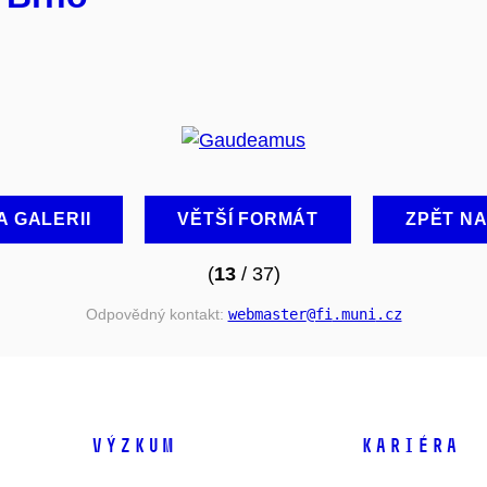
A GALERII
VĚTŠÍ FORMÁT
ZPĚT N
(
13
/ 37)
Odpovědný kontakt:
webmaster
@fi
.muni
.cz
VÝZKUM
KARIÉRA