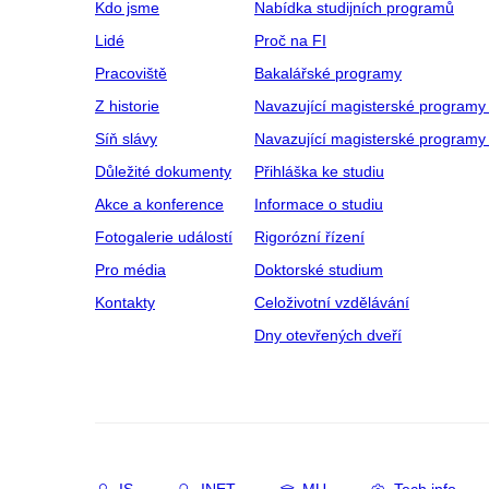
Kdo jsme
Nabídka studijních programů
Lidé
Proč na FI
Pracoviště
Bakalářské programy
Z historie
Navazující magisterské programy
Síň slávy
Navazující magisterské programy 
Důležité dokumenty
Přihláška ke studiu
Akce a konference
Informace o studiu
Fotogalerie událostí
Rigorózní řízení
Pro média
Doktorské studium
Kontakty
Celoživotní vzdělávání
Dny otevřených dveří