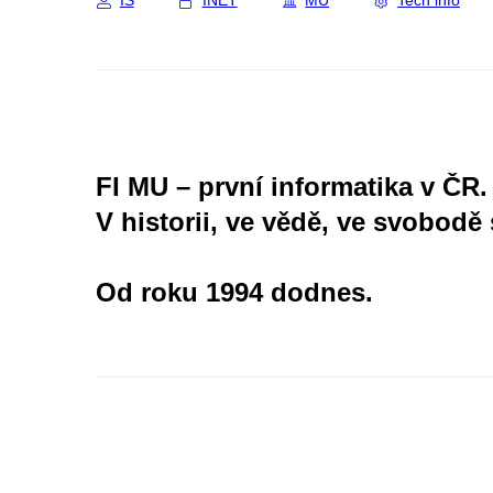
IS
INET
MU
Tech info
FI MU – první informatika v ČR.
V historii, ve vědě, ve svobodě 
Od roku 1994 dodnes.