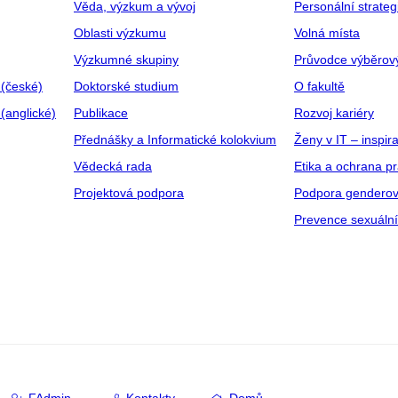
Věda, výzkum a vývoj
Personální strate
Oblasti výzkumu
Volná místa
Výzkumné skupiny
Průvodce výběrov
 (české)
Doktorské studium
O fakultě
(anglické)
Publikace
Rozvoj kariéry
Přednášky a Informatické kolokvium
Ženy v IT – inspira
Vědecká rada
Etika a ochrana p
Projektová podpora
Podpora genderov
Prevence sexuáln