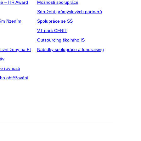
gie – HR Award
Možnosti spolupráce
Sdružení průmyslových partnerů
ým řízením
Spolupráce se SŠ
VT park CERIT
Outsourcing školního IS
tivní ženy na FI
Nabídky spolupráce a fundraising
ráv
é rovnosti
ího obtěžování