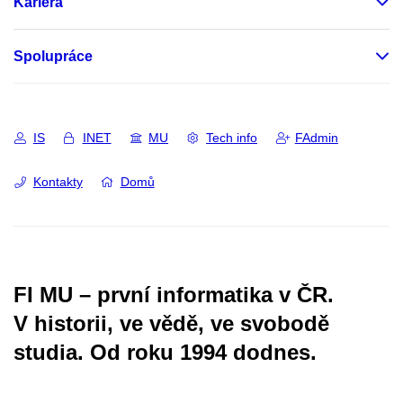
Kariéra
Spolupráce
IS
INET
MU
Tech info
FAdmin
Kontakty
Domů
FI MU – první informatika v ČR.
V historii, ve vědě, ve svobodě
studia.
Od roku 1994 dodnes.