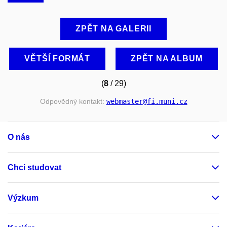
ZPĚT NA GALERII
VĚTŠÍ FORMÁT
ZPĚT NA ALBUM
(
8
/ 29)
Odpovědný kontakt:
webmaster
@fi
.muni
.cz
O nás
Chci studovat
Výzkum