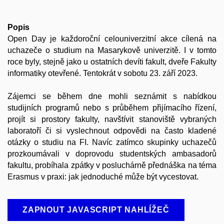
Popis
Open Day je každoroční celouniverzitní akce cílená na
uchazeče o studium na Masarykově univerzitě. I v tomto
roce byly, stejně jako u ostatních devíti fakult, dveře Fakulty
informatiky otevřené. Tentokrát v sobotu 23. září 2023.
Zájemci se během dne mohli seznámit s nabídkou
studijních programů nebo s průběhem přijímacího řízení,
projít si prostory fakulty, navštívit stanoviště vybraných
laboratoří či si vyslechnout odpovědi na často kladené
otázky o studiu na FI. Navíc zatímco skupinky uchazečů
prozkoumávali v doprovodu studentských ambasadorů
fakultu, probíhala zpátky v posluchárně přednáška na téma
Erasmus v praxi: jak jednoduché může být vycestovat.
ZAPNOUT JAVASCRIPT NAHLÍŽEČ