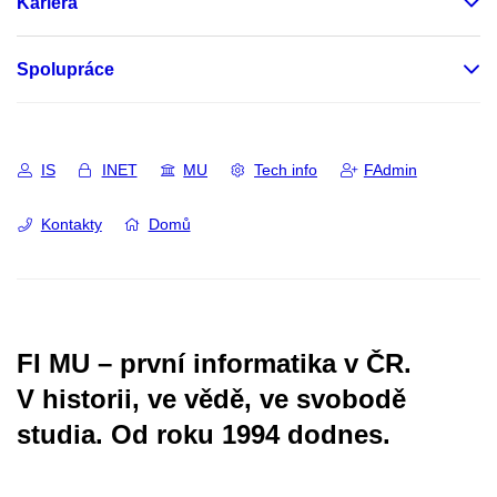
Kariéra
Spolupráce
IS
INET
MU
Tech info
FAdmin
Kontakty
Domů
FI MU – první informatika v ČR.
V historii, ve vědě, ve svobodě
studia.
Od roku 1994 dodnes.