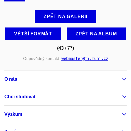
ZPĚT NA GALERII
VĚTŠÍ FORMÁT
ZPĚT NA ALBUM
(
43
/ 77)
Odpovědný kontakt:
webmaster
@fi
.muni
.cz
O nás
Chci studovat
Výzkum