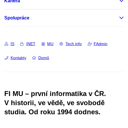
Kariéra
Spolupráce
IS
INET
MU
Tech info
FAdmin
Kontakty
Domů
FI MU – první informatika v ČR.
V historii, ve vědě, ve svobodě
studia.
Od roku 1994 dodnes.