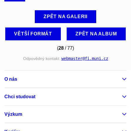
ZPĚT NA GALERII
VĚTŠÍ FORMÁT
ZPĚT NA ALBUM
(
28
/ 77)
Odpovědný kontakt:
webmaster
@fi
.muni
.cz
O nás
Chci studovat
Výzkum