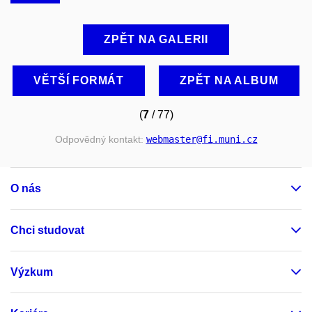
ZPĚT NA GALERII
VĚTŠÍ FORMÁT
ZPĚT NA ALBUM
(
7
/ 77)
Odpovědný kontakt:
webmaster
@fi
.muni
.cz
O nás
Chci studovat
Výzkum