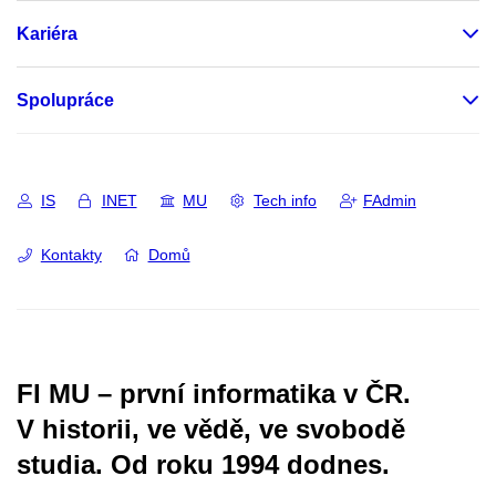
Kariéra
Spolupráce
IS
INET
MU
Tech info
FAdmin
Kontakty
Domů
FI MU – první informatika v ČR.
V historii, ve vědě, ve svobodě
studia.
Od roku 1994 dodnes.