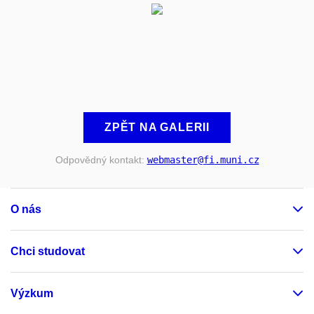
ZPĚT NA GALERII
Odpovědný kontakt:
webmaster
@fi
.muni
.cz
O nás
Chci studovat
Výzkum