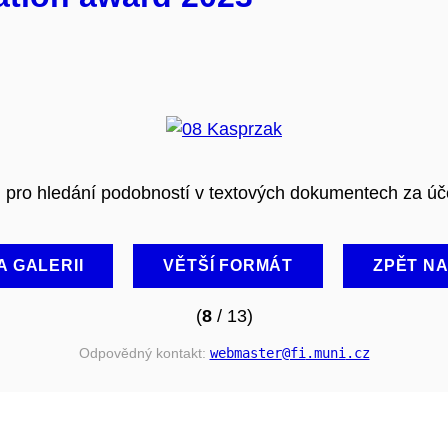
u pro hledání podobností v textových dokumentech za úč
A GALERII
VĚTŠÍ FORMÁT
ZPĚT N
(
8
/ 13)
Odpovědný kontakt:
webmaster
@fi
.muni
.cz