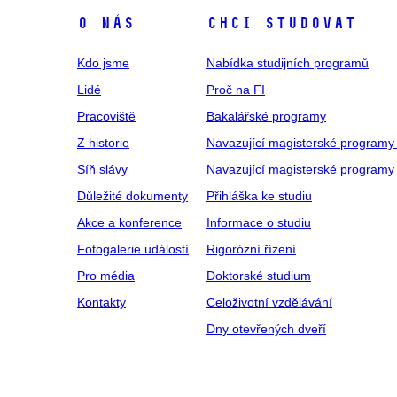
O NÁS
CHCI STUDOVAT
Kdo jsme
Nabídka studijních programů
Lidé
Proč na FI
Pracoviště
Bakalářské programy
Z historie
Navazující magisterské programy
Síň slávy
Navazující magisterské programy 
Důležité dokumenty
Přihláška ke studiu
Akce a konference
Informace o studiu
Fotogalerie událostí
Rigorózní řízení
Pro média
Doktorské studium
Kontakty
Celoživotní vzdělávání
Dny otevřených dveří