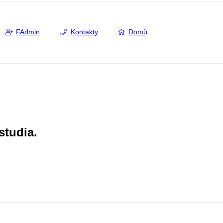
FAdmin
Kontakty
Domů
studia.