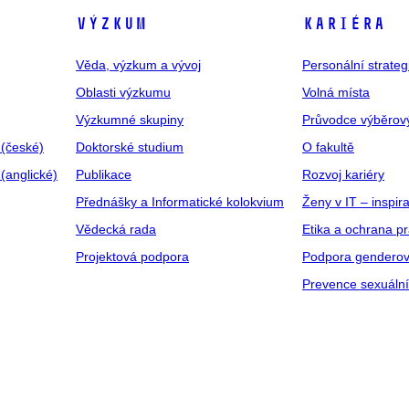
VÝZKUM
KARIÉRA
Věda, výzkum a vývoj
Personální strate
Oblasti výzkumu
Volná místa
Výzkumné skupiny
Průvodce výběrov
 (české)
Doktorské studium
O fakultě
(anglické)
Publikace
Rozvoj kariéry
Přednášky a Informatické kolokvium
Ženy v IT – inspira
Vědecká rada
Etika a ochrana p
Projektová podpora
Podpora genderov
Prevence sexuáln