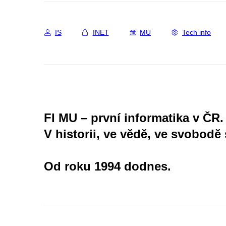
IS
INET
MU
Tech info
FI MU – první informatika v ČR.
V historii, ve vědě, ve svobodě 
Od roku 1994 dodnes.