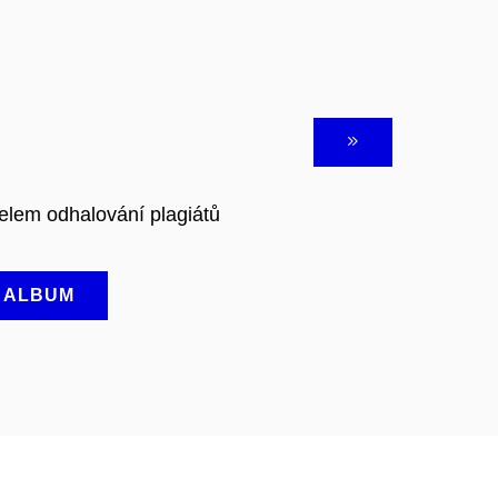
elem odhalování plagiátů
A ALBUM