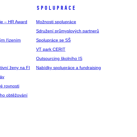
SPOLUPRÁCE
gie – HR Award
Možnosti spolupráce
Sdružení průmyslových partnerů
ým řízením
Spolupráce se SŠ
VT park CERIT
Outsourcing školního IS
tivní ženy na FI
Nabídky spolupráce a fundraising
ráv
é rovnosti
ího obtěžování