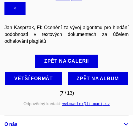
Jan Kasprzak, FI: Ocenění za vývoj algoritmu pro hledání
podobností v textových dokumentech za účelem
odhalování plagiátů
ZPĚT NA GALERII
VĚTŠÍ FORMÁT
ZPĚT NA ALBUM
(
7
/ 13)
Odpovědný kontakt:
webmaster
@fi
.muni
.cz
O nás