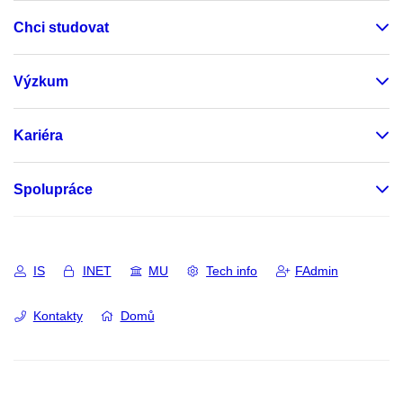
Chci studovat
Výzkum
Kariéra
Spolupráce
IS
INET
MU
Tech info
FAdmin
Kontakty
Domů