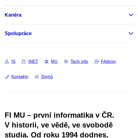
Kariéra
Spolupráce
IS
INET
MU
Tech info
FAdmin
Kontakty
Domů
FI MU – první informatika v ČR.
V historii, ve vědě, ve svobodě
studia.
Od roku 1994 dodnes.