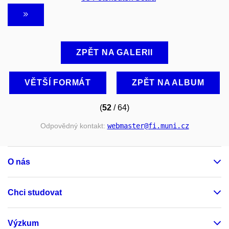
ZPĚT NA GALERII
VĚTŠÍ FORMÁT
ZPĚT NA ALBUM
(
52
/ 64)
Odpovědný kontakt:
webmaster
@fi
.muni
.cz
O nás
Chci studovat
Výzkum