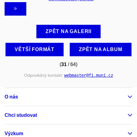
ZPĚT NA GALERII
VĚTŠÍ FORMÁT
ZPĚT NA ALBUM
(
31
/ 64)
Odpovědný kontakt:
webmaster
@fi
.muni
.cz
O nás
Chci studovat
Výzkum