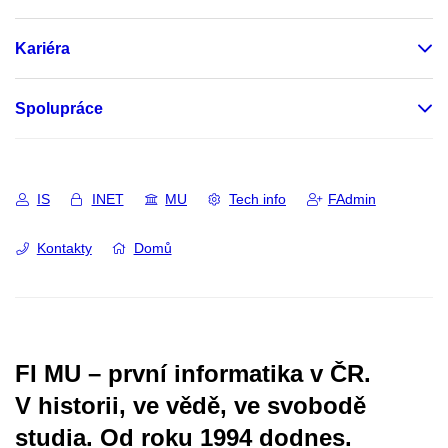
Kariéra
Spolupráce
IS
INET
MU
Tech info
FAdmin
Kontakty
Domů
FI MU – první informatika v ČR.
V historii, ve vědě, ve svobodě
studia.
Od roku 1994 dodnes.