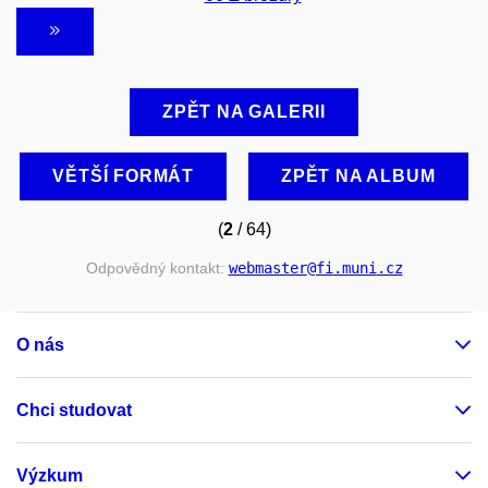
ZPĚT NA GALERII
VĚTŠÍ FORMÁT
ZPĚT NA ALBUM
(
2
/ 64)
Odpovědný kontakt:
webmaster
@fi
.muni
.cz
O nás
Chci studovat
Výzkum