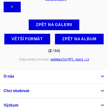
ZPĚT NA GALERII
VĚTŠÍ FORMÁT
ZPĚT NA ALBUM
(
2
/ 64)
Odpovědný kontakt:
webmaster
@fi
.muni
.cz
O nás
Chci studovat
Výzkum