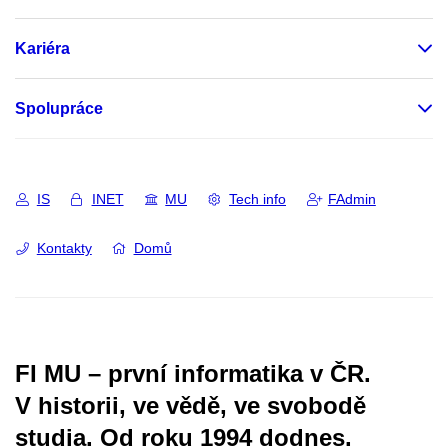
Kariéra
Spolupráce
IS
INET
MU
Tech info
FAdmin
Kontakty
Domů
FI MU – první informatika v ČR.
V historii, ve vědě, ve svobodě
studia.
Od roku 1994 dodnes.