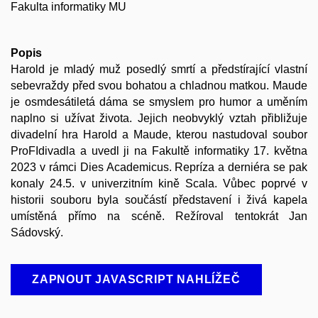
Fakulta informatiky MU
Popis
Harold je mladý muž posedlý smrtí a předstírající vlastní
sebevraždy před svou bohatou a chladnou matkou. Maude
je osmdesátiletá dáma se smyslem pro humor a uměním
naplno si užívat života. Jejich neobvyklý vztah přibližuje
divadelní hra Harold a Maude, kterou nastudoval soubor
ProFIdivadla a uvedl ji na Fakultě informatiky 17. května
2023 v rámci Dies Academicus. Repríza a derniéra se pak
konaly 24.5. v univerzitním kině Scala. Vůbec poprvé v
historii souboru byla součástí představení i živá kapela
umístěná přímo na scéně. Režíroval tentokrát Jan
Sádovský.
ZAPNOUT JAVASCRIPT NAHLÍŽEČ