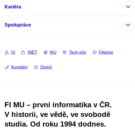
Kariéra
Spolupráce
IS
INET
MU
Tech info
FAdmin
Kontakty
Domů
FI MU – první informatika v ČR.
V historii, ve vědě, ve svobodě
studia.
Od roku 1994 dodnes.