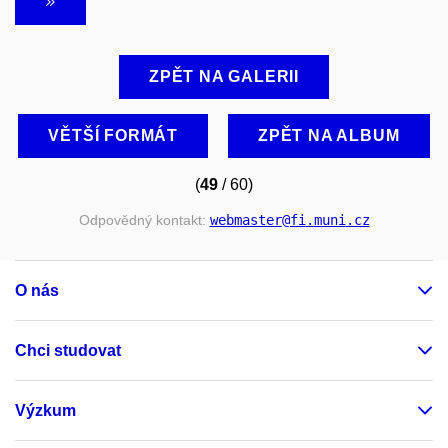
ZPĚT NA GALERII
VĚTŠÍ FORMÁT
ZPĚT NA ALBUM
(
49
/ 60)
Odpovědný kontakt:
webmaster
@fi
.muni
.cz
O nás
Chci studovat
Výzkum