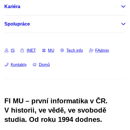
Kariéra
Spolupráce
IS
INET
MU
Tech info
FAdmin
Kontakty
Domů
FI MU – první informatika v ČR.
V historii, ve vědě, ve svobodě
studia.
Od roku 1994 dodnes.