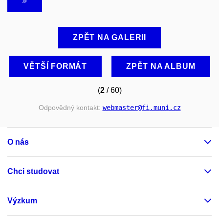
ZPĚT NA GALERII
VĚTŠÍ FORMÁT
ZPĚT NA ALBUM
(
2
/ 60)
Odpovědný kontakt:
webmaster
@fi
.muni
.cz
O nás
Chci studovat
Výzkum