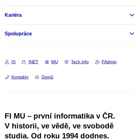
Kariéra
Spolupráce
IS
INET
MU
Tech info
FAdmin
Kontakty
Domů
FI MU – první informatika v ČR.
V historii, ve vědě, ve svobodě
studia.
Od roku 1994 dodnes.