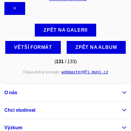
ZPĚT NA GALERII
VĚTŠÍ FORMÁT
ZPĚT NA ALBUM
(
131
/ 133)
Odpovědný kontakt:
webmaster
@fi
.muni
.cz
O nás
Chci studovat
Výzkum